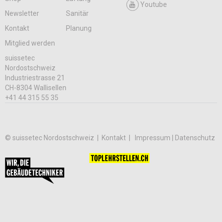
Youtube
Newsletter
Sanitär
Kontakt
Planung
Mitglied werden
suissetec
Nordostschweiz
Industriestrasse 21
CH-8304 Wallisellen
+41 44 315 55 35
© suissetec Nordostschweiz |
Kontakt
Impressum | Datenschutz