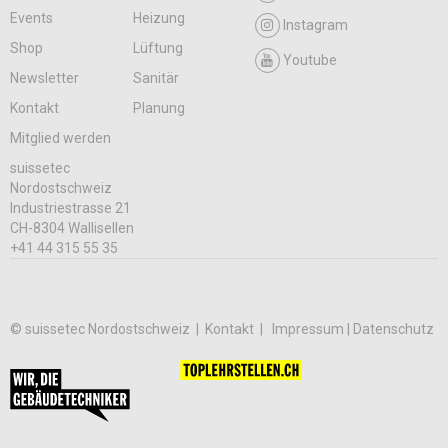
Events
Heizung
Instagram
Shop
Lüftung
Youtube
Newsletter
Sanitär
Kontakt
Planung
Mitglied werden
suissetec
Nordostschweiz
Industriestrasse 21
CH-8304 Wallisellen
+41 44 315 55 35
© suissetec Nordostschweiz |
Kontakt
Impressum | Datenschutz