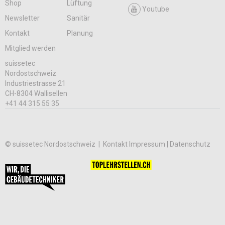
Shop
Lüftung
Youtube
Newsletter
Sanitär
Kontakt
Planung
Mitglied werden
suissetec
Nordostschweiz
Industriestrasse 21
CH-8304 Wallisellen
+41 44 315 55 35
© suissetec Nordostschweiz |
Kontakt
Impressum | Datenschutz