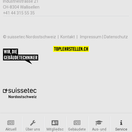
Industriestrasse 21
CH-8304 Wallisellen
+41 44 315 55 35
© suissetec Nordostschweiz |
Kontakt
Impressum | Datenschutz
Aktuell
Über uns
Mitgliedsc
Gebäudete
Aus- und
Service