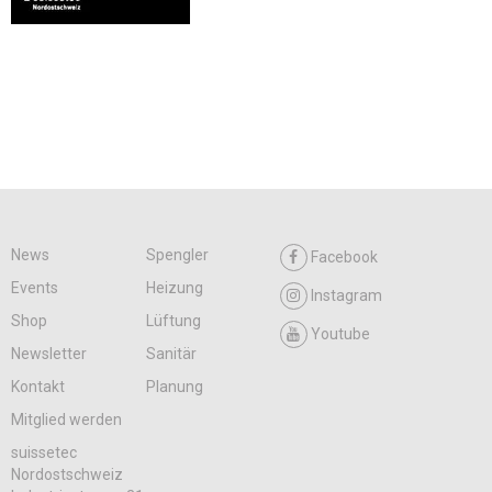
News
Spengler
Facebook
Events
Heizung
Instagram
Shop
Lüftung
Youtube
Newsletter
Sanitär
Kontakt
Planung
Mitglied werden
suissetec
Nordostschweiz