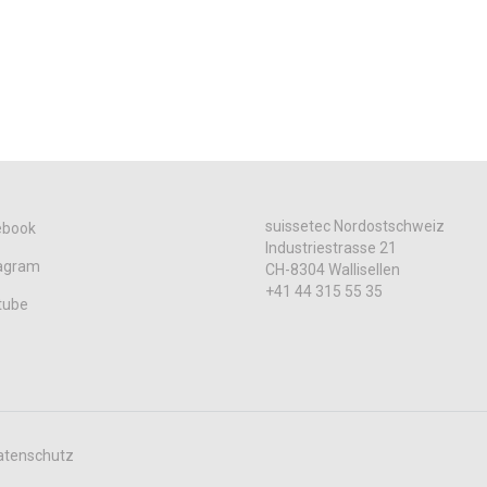
suissetec Nordostschweiz
ebook
Industriestrasse 21
tagram
CH-8304 Wallisellen
+41 44 315 55 35
tube
atenschutz