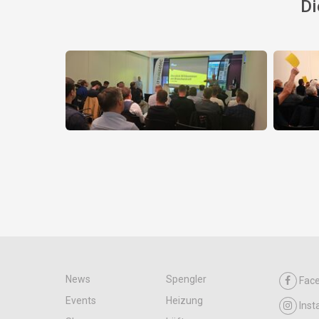
Di
News
Spengler
Fac
Events
Heizung
Ins