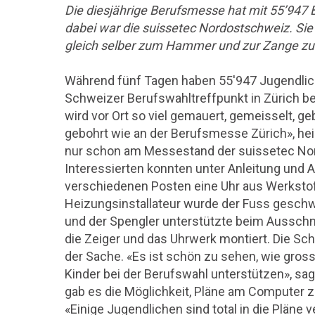
Die diesjährige Berufsmesse hat mit 55’947 
dabei war die suissetec Nordostschweiz. Sie
gleich selber zum Hammer und zur Zange zu gre
Während fünf Tagen haben 55'947 Jugendlic
Schweizer Berufswahltreffpunkt in Zürich b
wird vor Ort so viel gemauert, gemeisselt, geb
gebohrt wie an der Berufsmesse Zürich», heis
nur schon am Messestand der suissetec Nor
Interessierten konnten unter Anleitung und 
verschiedenen Posten eine Uhr aus Werkstof
Heizungsinstallateur wurde der Fuss geschwe
und der Spengler unterstützte beim Aussc
die Zeiger und das Uhrwerk montiert. Die Sch
der Sache. «Es ist schön zu sehen, wie gross 
Kinder bei der Berufswahl unterstützen», sag
gab es die Möglichkeit, Pläne am Computer zu 
«Einige Jugendlichen sind total in die Pläne