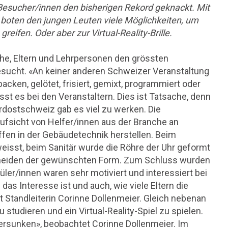
Besucher/innen den bisherigen Rekord geknackt. Mit
 boten den jungen Leuten viele Möglichkeiten, um
ifen. Oder aber zur Virtual-Reality-Brille.
he, Eltern und Lehrpersonen den grössten
esucht. «An keiner anderen Schweizer Veranstaltung
acken, gelötet, frisiert, gemixt, programmiert oder
st es bei den Veranstaltern. Dies ist Tatsache, denn
dostschweiz gab es viel zu werken. Die
Aufsicht von Helfer/innen aus der Branche an
fen in der Gebäudetechnik herstellen. Beim
isst, beim Sanitär wurde die Röhre der Uhr geformt
hneiden der gewünschten Form. Zum Schluss wurden
üler/innen waren sehr motiviert und interessiert bei
das Interesse ist und auch, wie viele Eltern die
t Standleiterin Corinne Dollenmeier. Gleich nebenan
studieren und ein Virtual-Reality-Spiel zu spielen.
 versunken», beobachtet Corinne Dollenmeier. Im