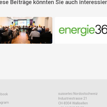
ese Beiträge könnten Sie auch interessie
suissetec Nordostschweiz
ebook
Industriestrasse 21
tagram
CH-8304 Wallisellen