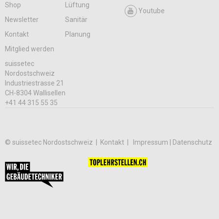
Shop
Lüftung
Youtube
Newsletter
Sanitär
Kontakt
Planung
Mitglied werden
suissetec
Nordostschweiz
Industriestrasse 21
CH-8304 Wallisellen
+41 44 315 55 35
© suissetec Nordostschweiz |
Kontakt
Impressum | Datenschutz