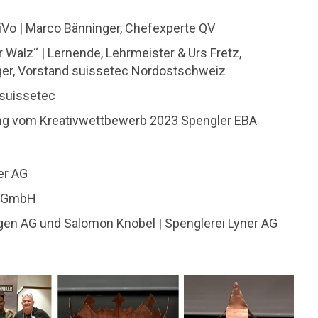
iVo | Marco Bänninger, Chefexperte QV
 Walz“ | Lernende, Lehrmeister & Urs Fretz,
ger, Vorstand suissetec Nordostschweiz
 suissetec
ng vom Kreativwettbewerb 2023 Spengler EBA
er AG
ei GmbH
ngen AG und Salomon Knobel | Spenglerei Lyner AG