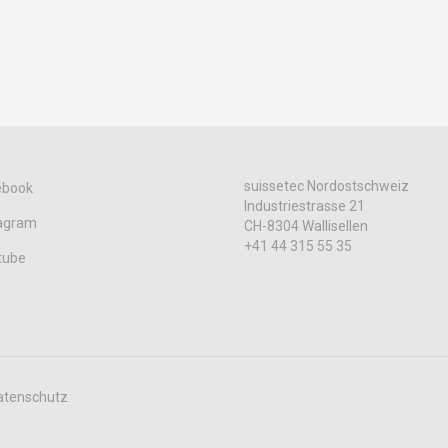
suissetec Nordostschweiz
ebook
Industriestrasse 21
tagram
CH-8304 Wallisellen
+41 44 315 55 35
tube
atenschutz