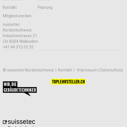
Kontakt
Planung
Mitglied werden
suissetec
Nordostschweiz
Industriestrasse 21
CH-8304 Wallisellen
+41 44 315 55 35
© suissetec Nordostschweiz |
Kontakt
Impressum | Datenschutz